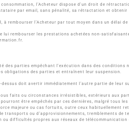
 consommation, l’Acheteur dispose d’un droit de rétractati
tataire par email, sans pénalité, sa rétractation et obten
l, à rembourser l’Acheteur par tout moyen dans un délai de 
e lui rembourser les prestations achetées non-satisfaisante
rmation.fr.
té des parties empêchant l’exécution dans des conditions n
 obligations des parties et entraînent leur suspension.
-dessus doit avertir immédiatement l’autre partie de leur su
s faits ou circonstances irrésistibles, extérieurs aux parti
e pourront être empêchés par ces dernières, malgré tous les
rce majeure ou cas fortuits, outre ceux habituellement ret
de transports ou d’approvisionnements, tremblements de ter
n ou difficultés propres aux réseaux de télécommunication 