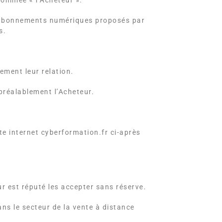
nommée « l’Acheteur ».
et abonnements numériques proposés par
s.
ement leur relation.
 préalablement l’Acheteur.
e internet cyberformation.fr ci-après
ur est réputé les accepter sans réserve.
ans le secteur de la vente à distance