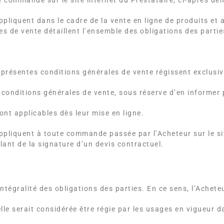
 commande sur le site internet du Prestataire, ci-après dé
appliquent dans le cadre de la vente en ligne de produits 
es de vente détaillent l’ensemble des obligations des partie
 présentes conditions générales de vente régissent exclusiv
es conditions générales de vente, sous réserve d’en informer
nt applicables dès leur mise en ligne.
ppliquent à toute commande passée par l’Acheteur sur le sit
ant de la signature d’un devis contractuel.
ntégralité des obligations des parties. En ce sens, l’Achete
elle serait considérée être régie par les usages en vigueur d